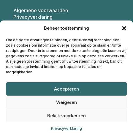
Algemene voorwaarden
Privacyverklaring
Beheer toestemming
Franca van Montfoort
Om de beste ervaringen te bieden, gebruiken wij technologieën
Coaching
zoals cookies om informatie over je apparaat op te slaan en/of te
raadplegen. Door in te stemmen met deze technologieën kunnen wij
gegevens zoals surfgedrag of unieke ID's op deze site verwerken.
Als je geen toestemming geeft of uw toestemming intrekt, kan dit
M: 068687881
een nadelige invloed hebben op bepaalde functies en
E:
info@francavanmontfoort.nl
mogelijkheden.
IBAN: NL91INGB0004674915
Accepteren
KvK: 17202169
Weigeren
Bekijk voorkeuren
© 2025 – Franca van Montfoort | Website door
Linda
Privacyverklaring
Solutions