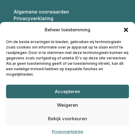
Algemene voorwaarden
Privacyverklaring
Beheer toestemming
Franca van Montfoort
Om de beste ervaringen te bieden, gebruiken wij technologieën
Coaching
zoals cookies om informatie over je apparaat op te slaan en/of te
raadplegen. Door in te stemmen met deze technologieën kunnen wij
gegevens zoals surfgedrag of unieke ID's op deze site verwerken.
Als je geen toestemming geeft of uw toestemming intrekt, kan dit
M: 068687881
een nadelige invloed hebben op bepaalde functies en
E:
info@francavanmontfoort.nl
mogelijkheden.
IBAN: NL91INGB0004674915
Accepteren
KvK: 17202169
Weigeren
Bekijk voorkeuren
© 2025 – Franca van Montfoort | Website door
Linda
Privacyverklaring
Solutions