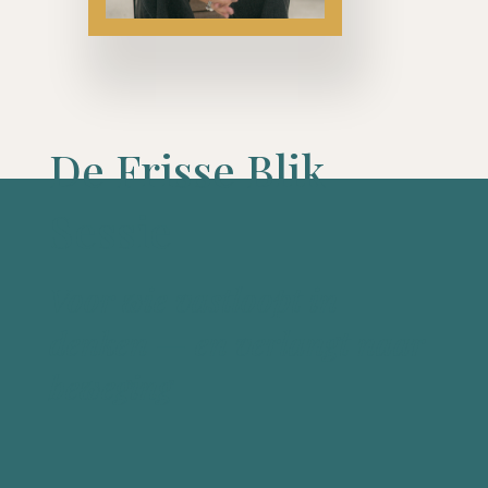
De Frisse Blik
Sessie
Voor wie vastloopt in
denken — en verlangt naar
beweging