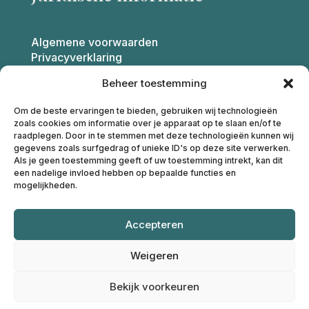
Algemene voorwaarden
Privacyverklaring
Beheer toestemming
Franca van Montfoort
Om de beste ervaringen te bieden, gebruiken wij technologieën
Coaching
zoals cookies om informatie over je apparaat op te slaan en/of te
raadplegen. Door in te stemmen met deze technologieën kunnen wij
gegevens zoals surfgedrag of unieke ID's op deze site verwerken.
Als je geen toestemming geeft of uw toestemming intrekt, kan dit
M: 068687881
een nadelige invloed hebben op bepaalde functies en
E:
info@francavanmontfoort.nl
mogelijkheden.
IBAN: NL91INGB0004674915
Accepteren
KvK: 17202169
Weigeren
Bekijk voorkeuren
© 2025 – Franca van Montfoort | Website door
Linda