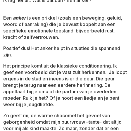
Ik leg het uit. Wat is dat dan? Een anker?
Een
anker
is een prikkel (zoals een beweging, geluid,
woord of aanraking) die je bewust koppelt aan een
specifieke emotionele toestand bijvoorbeeld rust,
kracht of zelfvertrouwen.
Positief dus! Het anker helpt in situaties die spannend
zijn.
Het principe komt uit de klassieke conditionering. Ik
geef een voorbeeld dat je vast zult herkennen. Je loopt
ergens in de stad en ineens is er die geur. Die geur
brengt je terug naar een eerdere herinnering. De
appeltaart bij je oma of de parfum van je overleden
moeder. Ruik je het? Of je hoort een liedje en je bent
weer bij je jeugdliefde.
Zo geeft mij de warme chocomel het gevoel van
geborgenheid omdat mijn buurvrouw –tante- dat altijd
voor mij als kind maakte. Zo maar, zonder dat er een